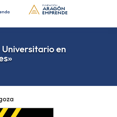
enda
Universitario en
es»
goza