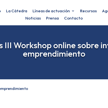
o
La Cátedra
Líneas de actuación
Recursos
Ag
Noticias
Prensa
Contacto
s III Workshop online sobre i
emprendimiento
n emprendimiento