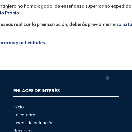
tranjero no homologado, de enseñanza superior no expedido 
ulo Propio
deseas realizar la preinscripción, deberás previamente
solicit
orarios y actividades…
ENLACES DE INTERÉS
Inicio
La cátedra
Lineas de actuación
Recursos